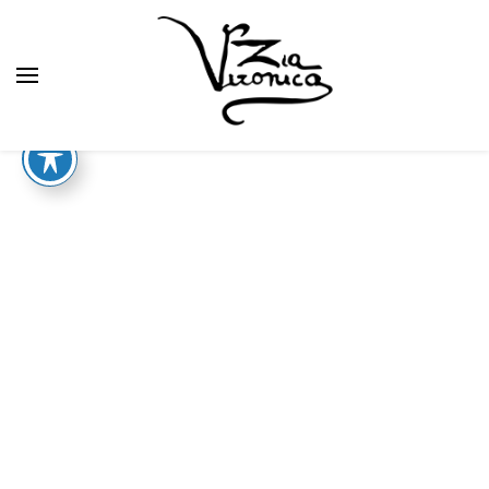
Zia Veronica
LABORATORI
I laboratori didattici nell'ambito dell'evento
Zia
Veronica, le vie dell'arte naïve