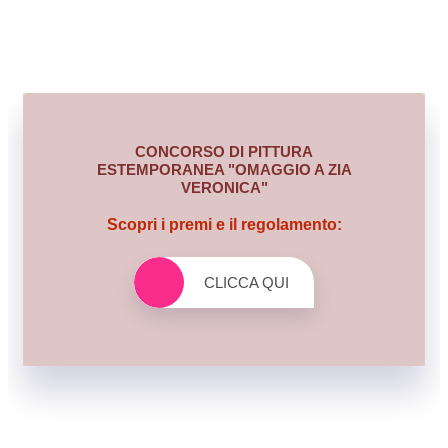
CONCORSO DI PITTURA
ESTEMPORANEA "OMAGGIO A ZIA
VERONICA"
Scopri i premi e il regolamento:
CLICCA QUI