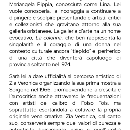
Mariangela Pippia, conosciuta come Lina. Lei
vuole conoscerla, la incoraggia a continuare a
dipingere e scolpire presentandole artisti, critici
e collezionisti che gravitano attorno alla sua
galleria
oristanese. La galleria d’arte ha un nome
evocativo,
La colonna
, che ben rappresenta la
singolarità e il coraggio di una donna nel
contesto culturale ancora “tiepido” e periferico
di una città che diventerà capoluogo di
provincia soltanto nel 1974.
Sarà lei a dare ufficialità al percorso artistico di
Zia Veronica organizzando la sua prima mostra a
Sorgono nel 1966, promuovendone la crescita e
l’autocritica anche attraverso le frequentazioni
con artisti del calibro di Foiso Fois, ma
soprattutto esortandola a coltivare la propria
originale vena creativa. Zia Veronica, dal canto
suo, conserverà sempre quei valori di purezza e
autenticità tipicamente
naïve
e quell’umiltà