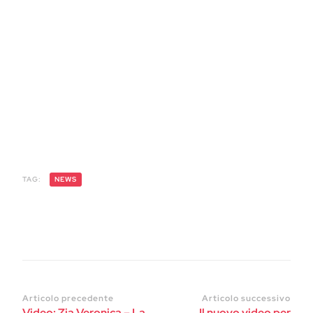
TAG:
NEWS
Articolo precedente
Articolo successivo
Video: Zia Veronica – La
Il nuovo video per